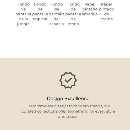
Fondo
Fondo
Fondo
Fondo
Papel
Papel
de
de
de
de
pintado
pintado
pantalla
pantalla
pantalla
pantalla
amarillo
de
de la
tropical
del
de
cocina
jungla
espacio
otoño
Design Excellence
From timeless classics to modern trends, our
curated collections offer something for every style
and space.