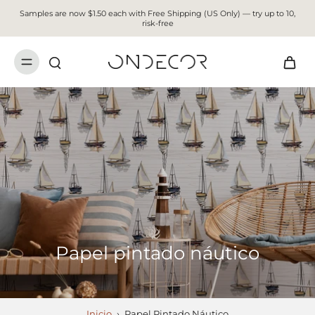
Samples are now $1.50 each with Free Shipping (US Only) — try up to 10,
risk-free
Papel pintado náutico
Inicio
›
Papel Pintado Náutico