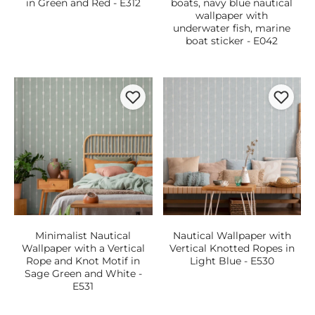
in Green and Red - E312
boats, navy blue nautical
wallpaper with
underwater fish, marine
boat sticker - E042
Minimalist Nautical
Nautical Wallpaper with
Wallpaper with a Vertical
Vertical Knotted Ropes in
Rope and Knot Motif in
Light Blue - E530
Sage Green and White -
E531