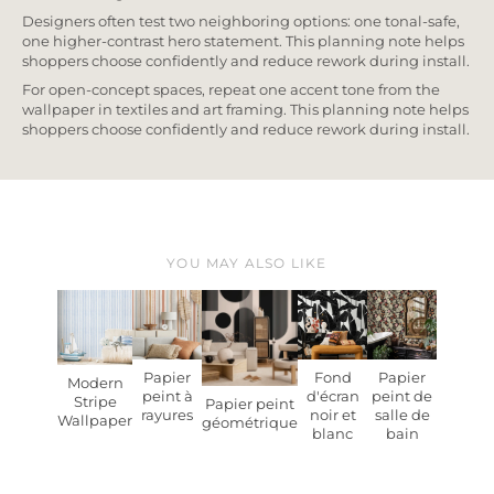
Designers often test two neighboring options: one tonal-safe,
one higher-contrast hero statement. This planning note helps
shoppers choose confidently and reduce rework during install.
For open-concept spaces, repeat one accent tone from the
wallpaper in textiles and art framing. This planning note helps
shoppers choose confidently and reduce rework during install.
YOU MAY ALSO LIKE
Papier
Fond
Papier
Modern
peint à
d'écran
peint de
Stripe
Papier peint
rayures
noir et
salle de
Wallpaper
géométrique
blanc
bain