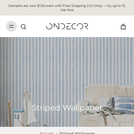
Samples are now $1.50 each with Free Shipping (US Only) — try up to 10,
risk-free
Striped Wallpaper
Accueil
›
Striped Wallpaper