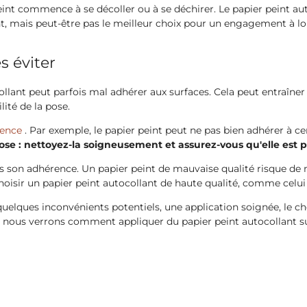
 peint commence à se décoller ou à se déchirer. Le papier peint a
t, mais peut-être pas le meilleur choix pour un engagement à l
 éviter
llant peut parfois mal adhérer aux surfaces. Cela peut entraîner l
lité de la pose.
rence
. Par exemple, le papier peint peut ne pas bien adhérer à cer
pose : nettoyez-la soigneusement et assurez-vous qu'elle est
 son adhérence. Un papier peint de mauvaise qualité risque de n
choisir un papier peint autocollant de haute qualité, comme ce
quelques inconvénients potentiels, une application soignée, le c
e, nous verrons comment appliquer du papier peint autocollant s