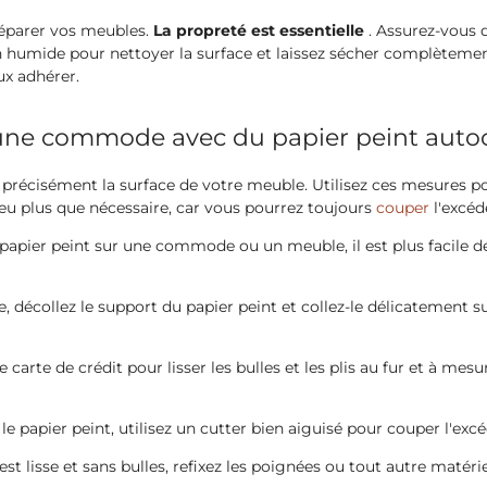
réparer vos meubles.
La propreté est essentielle
. Assurez-vous q
iffon humide pour nettoyer la surface et laissez sécher complètem
ux adhérer.
 une commode avec du papier peint autoc
précisément la surface de votre meuble. Utilisez ces mesures p
peu plus que nécessaire, car vous pourrez toujours
couper
l'excéd
papier peint sur une commode ou un meuble, il est plus facile de 
écollez le support du papier peint et collez-le délicatement sur
e carte de crédit pour lisser les bulles et les plis au fur et à mesu
le papier peint, utilisez un cutter bien aiguisé pour couper l'exc
est lisse et sans bulles, refixez les poignées ou tout autre matéri